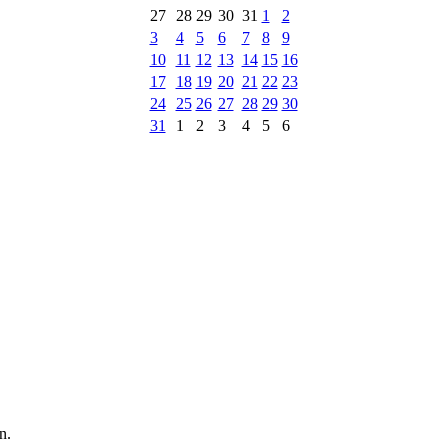
27
28
29
30
31
1
2
3
4
5
6
7
8
9
10
11
12
13
14
15
16
17
18
19
20
21
22
23
24
25
26
27
28
29
30
31
1
2
3
4
5
6
n.