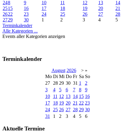
24
8
9
10
11
12
13
14
25
15
16
17
18
19
20
21
26
22
23
24
25
26
27
28
27
29
30
1
2
3
4
5
Terminkalender
Alle Kategorien ...
Events aller Kategorien anzeigen
Terminkalender
August
2026
>
»
Mo
Di
Mi
Do
Fr
Sa
So
27
28
29
30
31
1
2
3
4
5
6
7
8
9
10
11
12
13
14
15
16
17
18
19
20
21
22
23
24
25
26
27
28
29
30
31
1
2
3
4
5
6
Aktuelle Termine